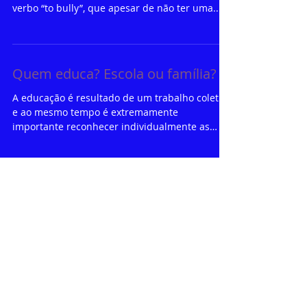
O que significa bullying O termo bullying é
uma palavra da língua inglesa, gerúndio do
verbo “to bully”, que apesar de não ter uma...
Quem educa? Escola ou família?
A educação é resultado de um trabalho coletivo
e ao mesmo tempo é extremamente
importante reconhecer individualmente as
responsabilidades...
Posts Em Destaque